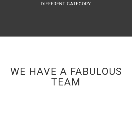
DIFFERENT CATEGORY
WE HAVE A FABULOUS
TEAM
MARTIN SMITH
FRANKLIN HARBET
LINDA ANDERSON
FOUNDER & CEO
HR MANAGER
MARKETING MANAGER