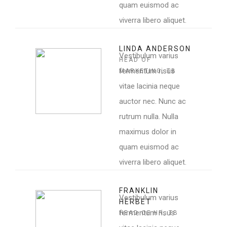
quam euismod ac
viverra libero aliquet.
LINDA ANDERSON
Vestibulum varius
HEAD OF
fermentum risus
MARKETING, TB
vitae lacinia neque
auctor nec. Nunc ac
rutrum nulla. Nulla
maximus dolor in
quam euismod ac
viverra libero aliquet.
FRANKLIN
Vestibulum varius
HERBET
fermentum risus
HEAD OF HR, TB