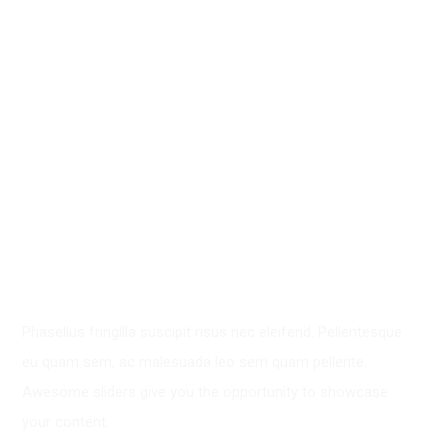
NEWS
WE PROVIDE SOME
SERVICES
OCCATIONALY
Phasellus fringilla suscipit risus nec eleifend. Pellentesque
eu quam sem, ac malesuada leo sem quam pellente.
Awesome sliders give you the opportunity to showcase
your content.