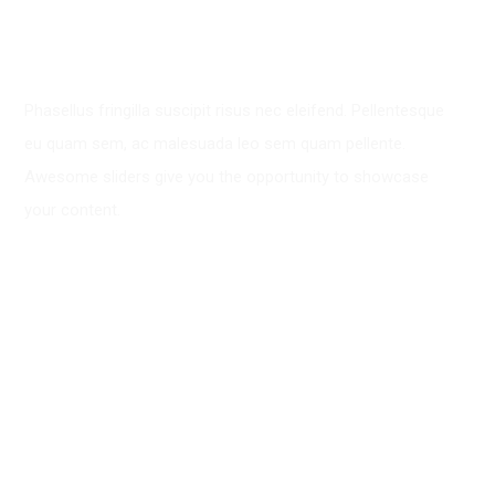
EDITORS NOW USE AS
THEIR DEFAULT MODEL
Phasellus fringilla suscipit risus nec eleifend. Pellentesque
eu quam sem, ac malesuada leo sem quam pellente.
Awesome sliders give you the opportunity to showcase
your content.